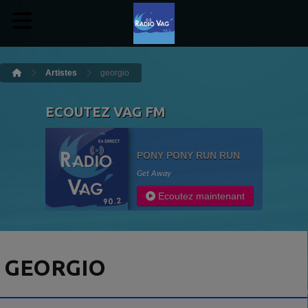
Artistes
georgio
ECOUTEZ VAG FM
PONY PONY RUN RUN
Get Away
Ecoutez maintenant
GEORGIO