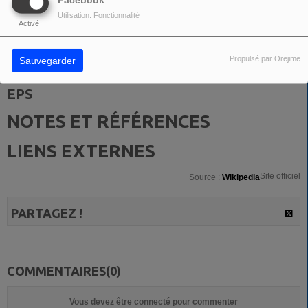
Facebook
Un concert à l'Olympia est prévu en mars 2017.
Utilisation: Fonctionnalité
Activé
DISCOGRAPHIE
Propulsé par Orejime
Sauvegarder
ALBUMS STUDIO
EPS
NOTES ET RÉFÉRENCES
LIENS EXTERNES
Site officiel
Source :
Wikipedia
PARTAGEZ !
COMMENTAIRES(0)
Vous devez être connecté pour commenter