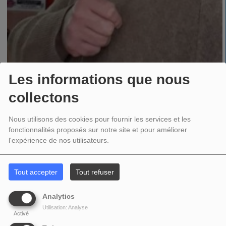
Les informations que nous
collectons
Nous utilisons des cookies pour fournir les services et les
12 SEPTEMBRE 2025
fonctionnalités proposés sur notre site et pour améliorer
l'expérience de nos utilisateurs.
Chronique Sport Local dans l After Work chaque jeudi de15h30 à 18h30 et
Tout accepter
Tout refuser
Animateur d Objectif 90
Analytics
Utilisation: Analyse
Activé
PARTAGEZ !