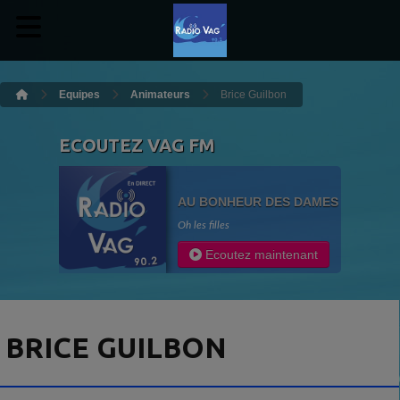
Equipes
Animateurs
Brice Guilbon
ECOUTEZ VAG FM
AU BONHEUR DES DAMES
Oh les filles
Ecoutez maintenant
BRICE GUILBON