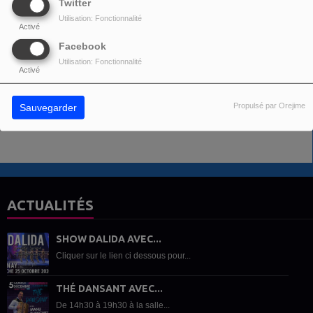
Twitter
Utilisation: Fonctionnalité
Activé
Facebook
COMMENTAIRES(0)
Utilisation: Fonctionnalité
Activé
Vous devez être connecté pour commenter
SE CONNECTER
INSCRIPTION
Propulsé par Orejime
Sauvegarder
ACTUALITÉS
SHOW DALIDA AVEC...
Cliquer sur le lien ci dessous pour...
THÉ DANSANT AVEC...
De 14h30 à 19h30 à la salle...