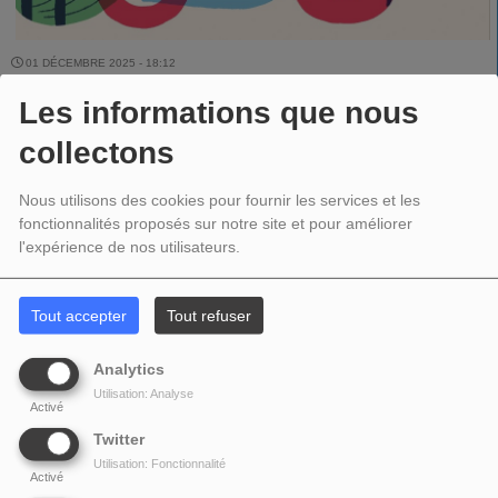
01 DÉCEMBRE 2025 - 18:12
Les informations que nous
collectons
LA CUIVRAILLE-VAG MUSIC interview du 1er décembre 2025
Nous utilisons des cookies pour fournir les services et les
fonctionnalités proposés sur notre site et pour améliorer
00:00
27:07
l'expérience de nos utilisateurs.
Télécharger le podcast
Tout accepter
Tout refuser
PARTAGEZ !
Analytics
Utilisation: Analyse
Activé
Twitter
COMMENTAIRES(0)
Utilisation: Fonctionnalité
Activé