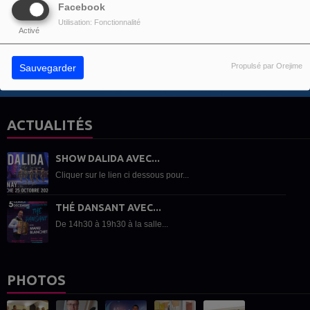
Facebook
Vous devez être connecté pour commenter
Utilisation: Fonctionnalité
SE CONNECTER
INSCRIPTION
Activé
Propulsé par Orejime
Sauvegarder
ACTUALITÉS
SHOW DALIDA AVEC...
Cliquer sur le lien ci dessous pour...
THÉ DANSANT AVEC...
De 14h30 à 19h30 à la salle...
PHOTOS