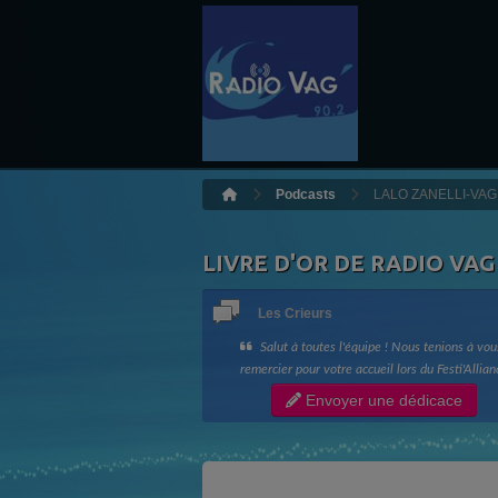
Podcasts
LALO ZANELLI-VAG M
LIVRE D'OR DE RADIO VAG
Les Crieurs
Salut à toutes l'équipe ! Nous tenions à vou
remercier pour votre accueil lors du Festi'Allian
ainsi que votre bonne humeur !! Longue vie à R
Envoyer une dédicace
Vag !! Les Crieurs de Toit