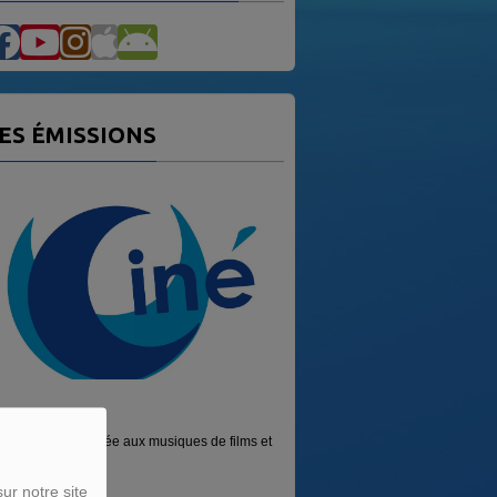
ES ÉMISSIONS
GRAFFITI CINÉMA
rée aux musiques de films et
Émission sur les sorties cinéma et sur le
cinéma...
ur notre site