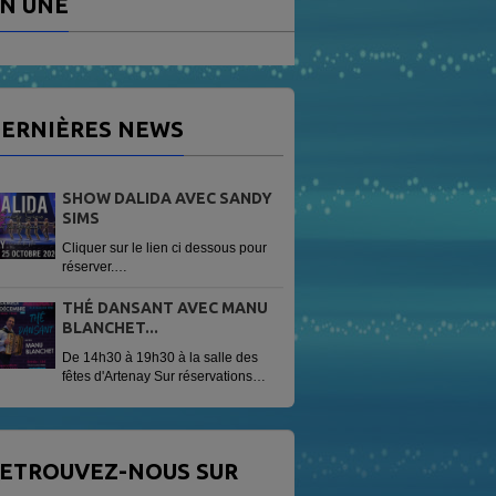
N UNE
ERNIÈRES NEWS
SHOW DALIDA AVEC SANDY
SIMS
Cliquer sur le lien ci dessous pour
réserver.
https://www.helloasso.com/associations/radio-
vag/evenements/sandy-sims-
THÉ DANSANT AVEC MANU
show-dalida
BLANCHET...
De 14h30 à 19h30 à la salle des
fêtes d'Artenay Sur réservations
Tarif 13 € avec une patisserie
offerte.
ETROUVEZ-NOUS SUR