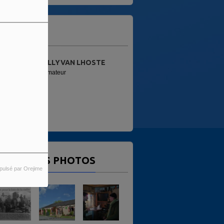
'ÉQUIPE
SULLYVAN LHOSTE
ALAIN
nimateur
Animateur
ERNIÈRES PHOTOS
pulsé par Orejime