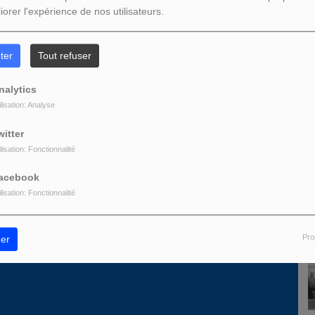
Télécharger le podcast
iorer l'expérience de nos utilisateurs.
L
ter
Tout refuser
nalytics
A
ilisation: Analyse
witter
z être connecté pour commenter
ilisation: Fonctionnalité
ONNECTER
INSCRIPTION
acebook
ilisation: Fonctionnalité
D
Pro
er