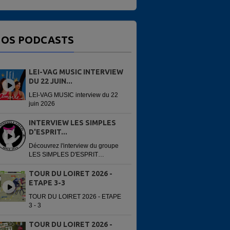
OS PODCASTS
LEI-VAG MUSIC INTERVIEW
DU 22 JUIN...
LEI-VAG MUSIC interview du 22
juin 2026
INTERVIEW LES SIMPLES
D'ESPRIT...
Découvrez l'interview du groupe
LES SIMPLES D'ESPRIT
enregistré avant leur concert du
13 juin 2026 à la 6e édition du
TOUR DU LOIRET 2026 -
Festi'Alliance. Interview réalisée
ETAPE 3-3
par...
TOUR DU LOIRET 2026 - ETAPE
3 - 3
TOUR DU LOIRET 2026 -