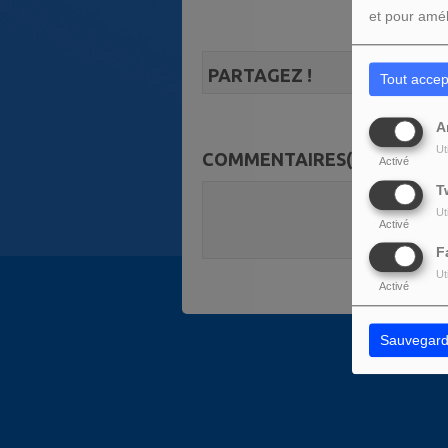
et pour amél
PARTAGEZ !
Tout accep
A
Ut
COMMENTAIRES(0)
Activé
T
Vous deve
Ut
Activé
SE C
F
Ut
Activé
Sauvegard