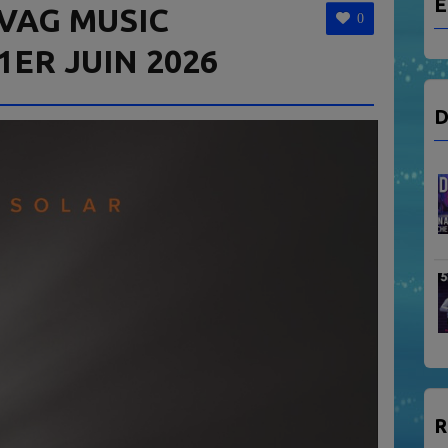
E
VAG MUSIC
0
1ER JUIN 2026
D
R