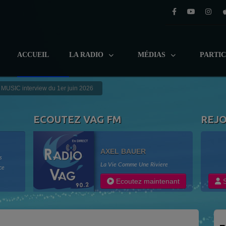
ACCUEIL
LA RADIO
MÉDIAS
PARTI
USIC interview du 1er juin 2026
ECOUTEZ VAG FM
REJ
AXEL BAUER
s
La Vie Comme Une Riviere
ce
adio
Ecoutez maintenant
S