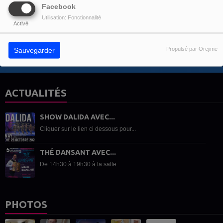
Facebook
Vous devez être connecté pour commenter
Utilisation: Fonctionnalité
SE CONNECTER
INSCRIPTION
Activé
Propulsé par Orejime
Sauvegarder
ACTUALITÉS
SHOW DALIDA AVEC...
Cliquer sur le lien ci dessous pour...
THÉ DANSANT AVEC...
De 14h30 à 19h30 à la salle...
PHOTOS