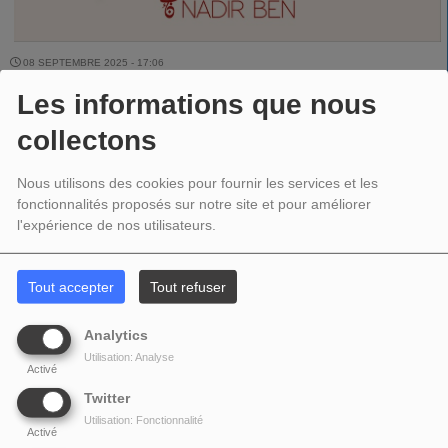
08 SEPTEMBRE 2025 - 17:06
Les informations que nous
collectons
NADIR BEN - VAG MUSIC interview du 8 septembre 2025
Nous utilisons des cookies pour fournir les services et les
fonctionnalités proposés sur notre site et pour améliorer
00:00
23:25
l'expérience de nos utilisateurs.
Télécharger le podcast
Tout accepter
Tout refuser
PARTAGEZ !
Analytics
Utilisation: Analyse
Activé
Twitter
COMMENTAIRES(0)
Utilisation: Fonctionnalité
Activé