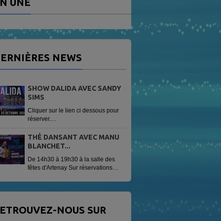
N UNE
ERNIÈRES NEWS
SHOW DALIDA AVEC SANDY
SIMS
Cliquer sur le lien ci dessous pour
réserver.
https://www.helloasso.com/associations/radio-
vag/evenements/sandy-sims-
THÉ DANSANT AVEC MANU
show-dalida
BLANCHET...
De 14h30 à 19h30 à la salle des
fêtes d'Artenay Sur réservations
Tarif 13 € avec une patisserie
offerte.
ETROUVEZ-NOUS SUR