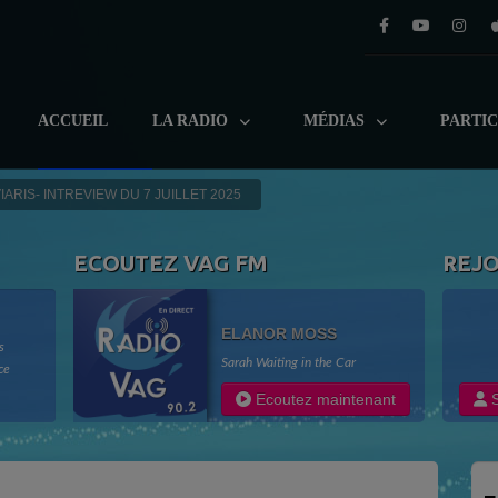
ACCUEIL
LA RADIO
MÉDIAS
PARTI
IARIS- INTREVIEW DU 7 JUILLET 2025
ECOUTEZ VAG FM
REJ
ELANOR MOSS
s
Sarah Waiting in the Car
ce
adio
Ecoutez maintenant
S