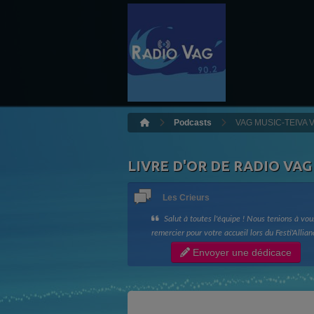
Podcasts
VAG MUSIC-TEIVA V
LIVRE D'OR DE RADIO VAG
Les Crieurs
Salut à toutes l'équipe ! Nous tenions à vou
remercier pour votre accueil lors du Festi'Allian
ainsi que votre bonne humeur !! Longue vie à R
Envoyer une dédicace
Vag !! Les Crieurs de Toit