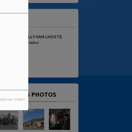
'ÉQUIPE
TE
ALAIN
Animateur
ERNIÈRES PHOTOS
pulsé par Orejime