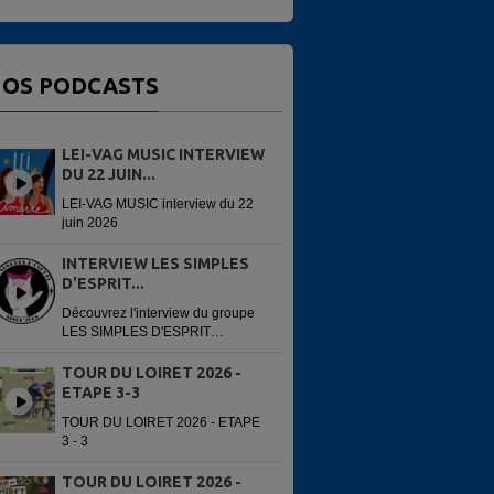
OS PODCASTS
LEI-VAG MUSIC INTERVIEW
DU 22 JUIN...
LEI-VAG MUSIC interview du 22
juin 2026
INTERVIEW LES SIMPLES
D'ESPRIT...
Découvrez l'interview du groupe
LES SIMPLES D'ESPRIT
enregistré avant leur concert du
13 juin 2026 à la 6e édition du
TOUR DU LOIRET 2026 -
Festi'Alliance. Interview réalisée
ETAPE 3-3
par...
TOUR DU LOIRET 2026 - ETAPE
3 - 3
TOUR DU LOIRET 2026 -