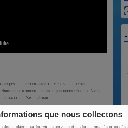
L
oti Compositeur: Bernard Clapot Chœurs: Sandra Becker
l Nous tenons a remercier toutes les personnes présentes: Acteurs
stance technique: David Laizeau
LA 
nformations que nous collectons
Tous
de ro
ns des cookies pour fournir les services et les fonctionnalités proposés s