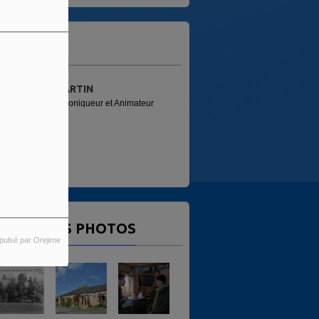
'ÉQUIPE
MARTIN
PATRICE (FRED)
Chroniqueur et Animateur
Animateur
ERNIÈRES PHOTOS
pulsé par Orejime