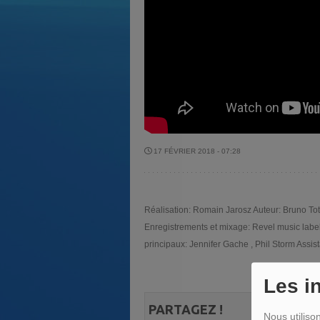
17 FÉVRIER 2018 - 07:28
Réalisation: Romain Jarosz Auteur: Bruno T
Enregistrements et mixage: Revel music labe
principaux: Jennifer Gache , Phil Storm Assi
Les i
PARTAGEZ !
Nous utiliso