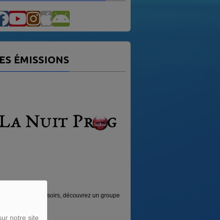
ES ÉMISSIONS
NUIT PROG
VAG MUSIC
 les Vendredis soirs, découvrez un groupe
Émission sur la musique des 4 coins 
ck...
monde.
ur notre site