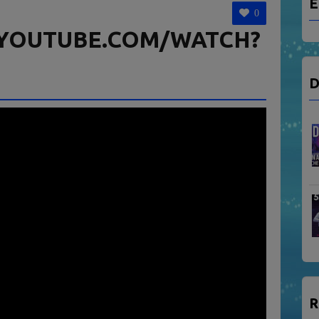
E
0
YOUTUBE.COM/WATCH?
D
R