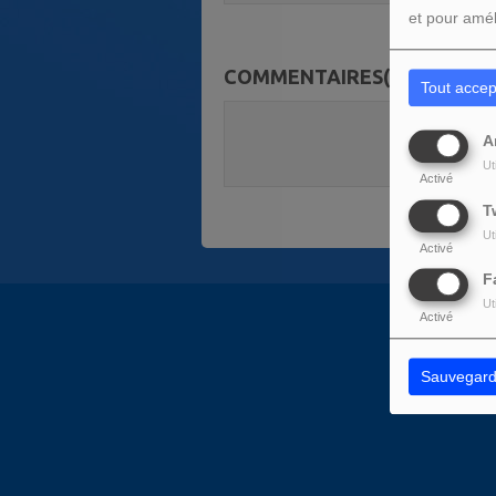
et pour amél
COMMENTAIRES(0)
Tout accep
Vous deve
A
SE C
Ut
Activé
T
Ut
Activé
F
Ut
Activé
Sauvegard