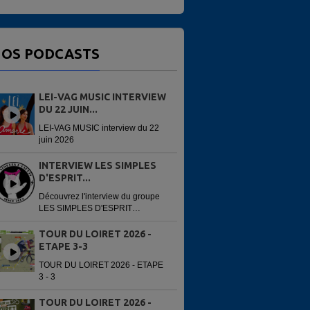
OS PODCASTS
LEI-VAG MUSIC INTERVIEW
DU 22 JUIN...
LEI-VAG MUSIC interview du 22
juin 2026
INTERVIEW LES SIMPLES
D'ESPRIT...
Découvrez l'interview du groupe
LES SIMPLES D'ESPRIT
enregistré avant leur concert du
13 juin 2026 à la 6e édition du
TOUR DU LOIRET 2026 -
Festi'Alliance. Interview réalisée
ETAPE 3-3
par...
TOUR DU LOIRET 2026 - ETAPE
3 - 3
TOUR DU LOIRET 2026 -