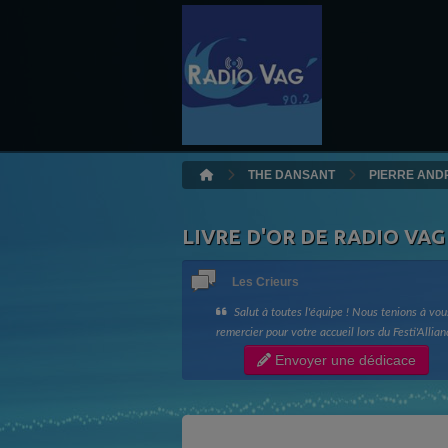
THE DANSANT
PIERRE AND
LIVRE D'OR DE RADIO VAG
Les Crieurs
Salut à toutes l'équipe ! Nous tenions à vou
remercier pour votre accueil lors du Festi'Allian
ainsi que votre bonne humeur !! Longue vie à R
Envoyer une dédicace
Vag !! Les Crieurs de Toit