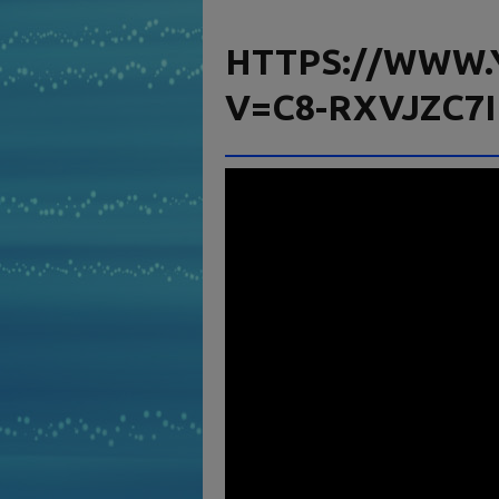
HTTPS://WWW.
V=C8-RXVJZC7I