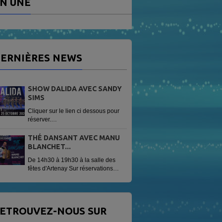
N UNE
ERNIÈRES NEWS
SHOW DALIDA AVEC SANDY
SIMS
Cliquer sur le lien ci dessous pour
réserver.
https://www.helloasso.com/associations/radio-
vag/evenements/sandy-sims-
THÉ DANSANT AVEC MANU
show-dalida
BLANCHET...
De 14h30 à 19h30 à la salle des
fêtes d'Artenay Sur réservations
Tarif 13 € avec une patisserie
offerte.
ETROUVEZ-NOUS SUR