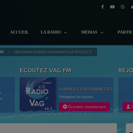
ACCUEIL
LA RADIO
MÉDIAS
PARTI
RE
https://www.youtube.com/watch?v=c8-RXVJzC7I
ECOUTEZ VAG FM
REJ
CHARLES CASSONNET ET
s
THIERRY MONICAULT
Partageons les frissons
ce
adio
Ecoutez maintenant
S