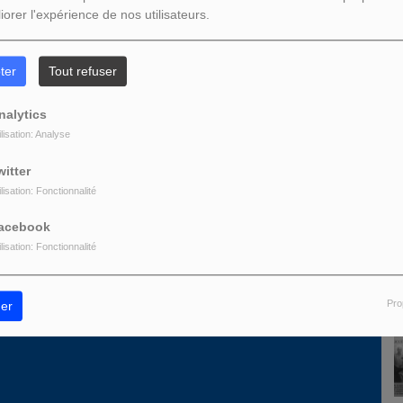
iorer l'expérience de nos utilisateurs.
L
ter
Tout refuser
z être connecté pour commenter
nalytics
ONNECTER
INSCRIPTION
ilisation: Analyse
witter
ilisation: Fonctionnalité
acebook
ilisation: Fonctionnalité
D
Pro
er