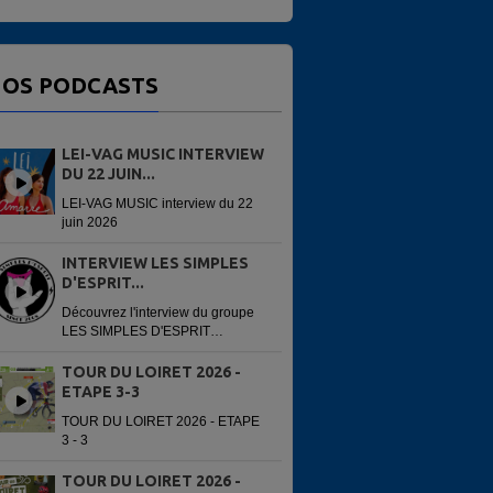
OS PODCASTS
LEI-VAG MUSIC INTERVIEW
DU 22 JUIN...
LEI-VAG MUSIC interview du 22
juin 2026
INTERVIEW LES SIMPLES
D'ESPRIT...
Découvrez l'interview du groupe
LES SIMPLES D'ESPRIT
enregistré avant leur concert du
13 juin 2026 à la 6e édition du
TOUR DU LOIRET 2026 -
Festi'Alliance. Interview réalisée
ETAPE 3-3
par...
TOUR DU LOIRET 2026 - ETAPE
3 - 3
TOUR DU LOIRET 2026 -