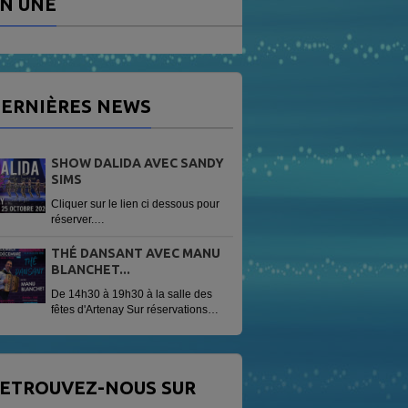
N UNE
ERNIÈRES NEWS
SHOW DALIDA AVEC SANDY
SIMS
Cliquer sur le lien ci dessous pour
réserver.
https://www.helloasso.com/associations/radio-
vag/evenements/sandy-sims-
THÉ DANSANT AVEC MANU
show-dalida
BLANCHET...
De 14h30 à 19h30 à la salle des
fêtes d'Artenay Sur réservations
Tarif 13 € avec une patisserie
offerte.
ETROUVEZ-NOUS SUR