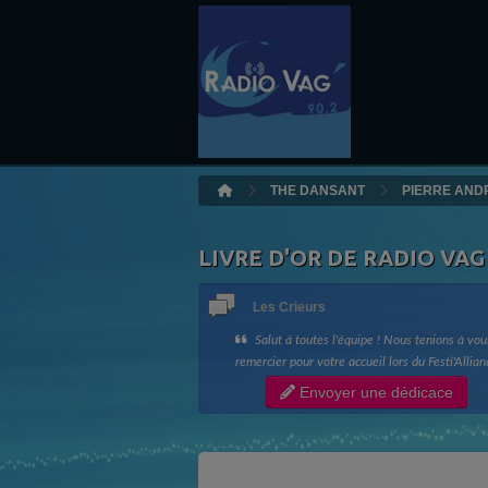
THE DANSANT
PIERRE AND
LIVRE D'OR DE RADIO VAG
Les Crieurs
Salut à toutes l'équipe ! Nous tenions à vou
remercier pour votre accueil lors du Festi'Allian
ainsi que votre bonne humeur !! Longue vie à R
Envoyer une dédicace
Vag !! Les Crieurs de Toit