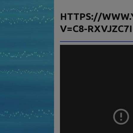
HTTPS://WWW.
V=C8-RXVJZC7I