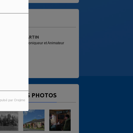
'ÉQUIPE
MARTIN
PATRICE (FRED)
Chroniqueur et Animateur
Animateur
ERNIÈRES PHOTOS
pulsé par Orejime