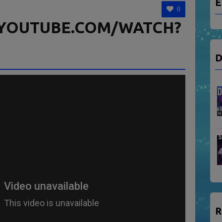
E
0
YOUTUBE.COM/WATCH?
D
R