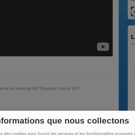
L
 est le 1er extrait de l'EP "O'possum" sorti en 2017
LA 
nformations que nous collectons
Tous
de ro
ns des cookies pour fournir les services et les fonctionnalités proposés s