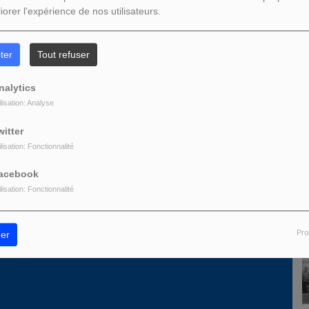
iorer l'expérience de nos utilisateurs.
L
z être connecté pour commenter
ter
Tout refuser
ONNECTER
INSCRIPTION
nalytics
ilisation: Analyse
witter
ilisation: Fonctionnalité
acebook
ilisation: Fonctionnalité
D
Pro
er