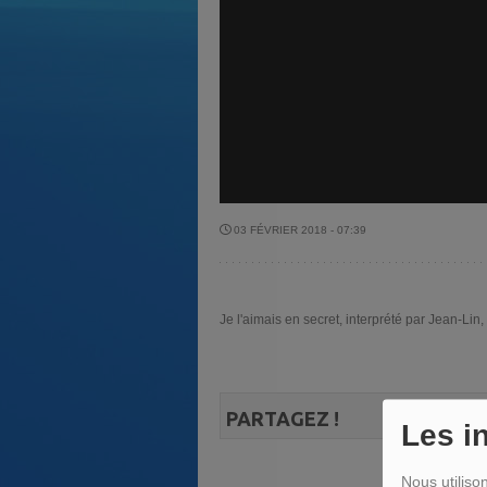
03 FÉVRIER 2018 - 07:39
Je l'aimais en secret, interprété par Jean-Lin,
PARTAGEZ !
Les i
Nous utiliso