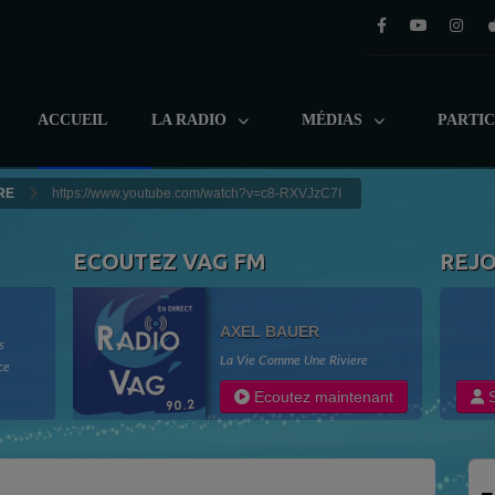
ACCUEIL
LA RADIO
MÉDIAS
PARTI
RE
https://www.youtube.com/watch?v=c8-RXVJzC7I
ECOUTEZ VAG FM
REJ
AXEL BAUER
s
La Vie Comme Une Riviere
ce
adio
Ecoutez maintenant
S