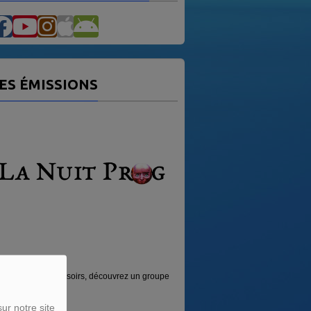
ES ÉMISSIONS
NUIT PROG
VAG MUSIC
 les Vendredis soirs, découvrez un groupe
Émission sur la musique des 4 coins 
ck...
monde.
ur notre site