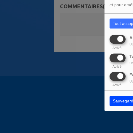
et pour amél
COMMENTAIRES(0)
Vous deve
Tout accep
SE C
A
Ut
Activé
T
Ut
Activé
F
Ut
Activé
Sauvegard